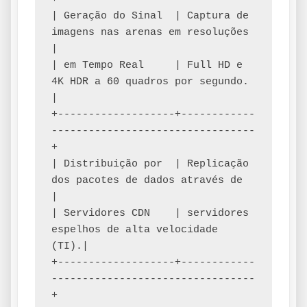
| Geração do Sinal  | Captura de 
imagens nas arenas em resoluções  
|

| em Tempo Real     | Full HD e 
4K HDR a 60 quadros por segundo.   
|

+-------------------+------------
---------------------------------
+

| Distribuição por  | Replicação 
dos pacotes de dados através de  
|

| Servidores CDN    | servidores 
espelhos de alta velocidade 
(TI).|

+-------------------+------------
---------------------------------
+
