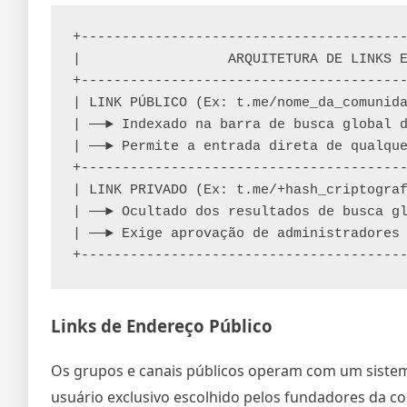
+----------------------------------------
|                  ARQUITETURA DE LINKS E
+----------------------------------------
| LINK PÚBLICO (Ex: t.me/nome_da_comunida
| ──► Indexado na barra de busca global d
| ──► Permite a entrada direta de qualque
+----------------------------------------
| LINK PRIVADO (Ex: t.me/+hash_criptograf
| ──► Ocultado dos resultados de busca gl
| ──► Exige aprovação de administradores 
Links de Endereço Público
Os grupos e canais públicos operam com um sistem
usuário exclusivo escolhido pelos fundadores da c