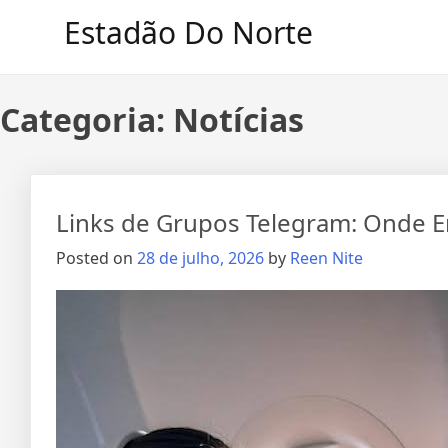
Skip
Estadão Do Norte
to
content
Categoria:
Notícias
Links de Grupos Telegram: Onde 
Posted on
28 de julho, 2026
by
Reen Nite