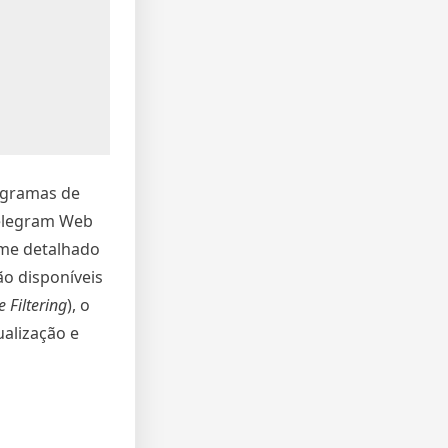
rogramas de
Telegram Web
rme detalhado
ão disponíveis
e Filtering
), o
ualização e