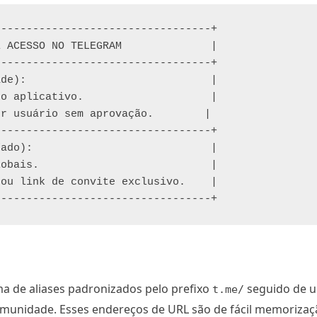
---------------------------------+

 ACESSO NO TELEGRAM              |

---------------------------------+

de):                             |

o aplicativo.                    |

r usuário sem aprovação.        |

---------------------------------+

ado):                            |

obais.                           |

ou link de convite exclusivo.    |

a de aliases padronizados pelo prefixo
seguido de 
t.me/
omunidade. Esses endereços de URL são de fácil memorizaç