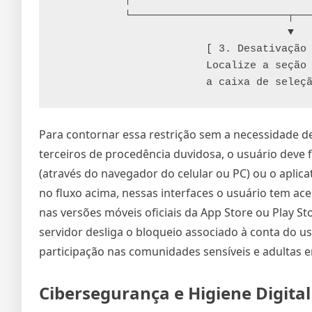
           └─────────────────────────┬─────────────────────────┘

                                     ▼

                        [ 3. Desativação do Filtro ]

                        Localize a seção de "Conteúdo Sensível" e ative 

Para contornar essa restrição sem a necessidade de
terceiros de procedência duvidosa, o usuário deve 
(através do navegador do celular ou PC) ou o aplic
no fluxo acima, nessas interfaces o usuário tem a
nas versões móveis oficiais da App Store ou Play St
servidor desliga o bloqueio associado à conta do us
participação nas comunidades sensíveis e adultas 
Cibersegurança e Higiene Digit