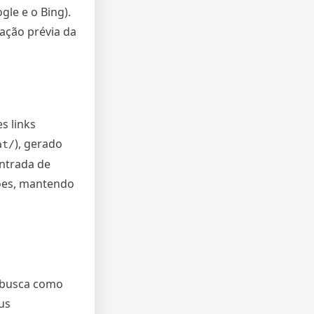
le e o Bing).
zação prévia da
s links
), gerado
at/
entrada de
ções, mantendo
a busca como
us