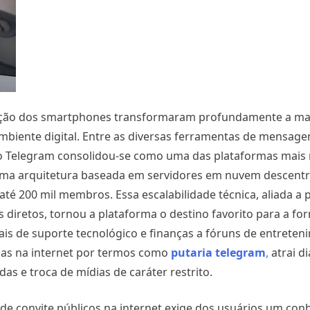
zação dos smartphones transformaram profundamente a ma
iente digital. Entre as diversas ferramentas de mensage
 o Telegram consolidou-se como uma das plataformas mais 
uma arquitetura baseada em servidores em nuvem descentra
té 200 mil membros. Essa escalabilidade técnica, aliada a p
diretos, tornou a plataforma o destino favorito para a fo
s de suporte tecnológico e finanças a fóruns de entreten
sas na internet por termos como
putaria telegram
,
atrai d
s e troca de mídias de caráter restrito.
nks de convite públicos na internet exige dos usuários um co