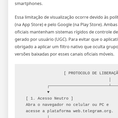
smartphones.
Essa limitação de visualização ocorre devido às polí
(na App Store) e pelo Google (na Play Store). Ambas
oficiais mantenham sistemas rígidos de controle 
gerado por usuário (UGC). Para evitar que o aplicati
obrigado a aplicar um filtro nativo que oculta gru
versões baixadas por esses canais oficiais móveis.
                  [ PROTOCOLO DE LIBERAÇÃO DE ACESSO WEB ]

                                     │

           ┌─────────────────────────┴─────────────────────────┐

           ▼                                                   ▼

  [ 1. Acesso Neutro ]                                [ 2. Configurações de Conta ]

  Abra o navegador no celular ou PC e                  No menu lateral, navegue até a opção

  acesse a plataforma web.telegram.org.                de "Privacidade e Segurança".

           │                                                   │
