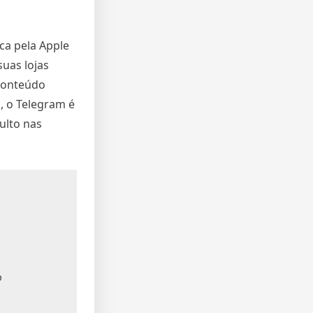
ica pela Apple
suas lojas
 conteúdo
s, o Telegram é
ulto nas