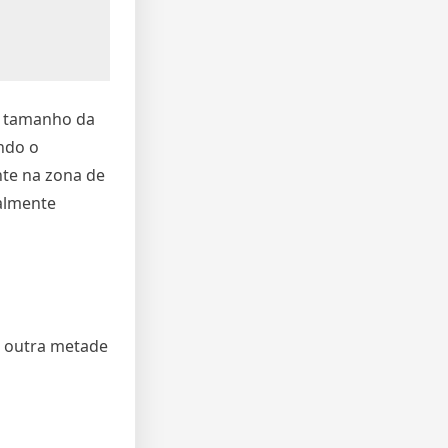
 o tamanho da
ndo o
nte na zona de
talmente
a outra metade