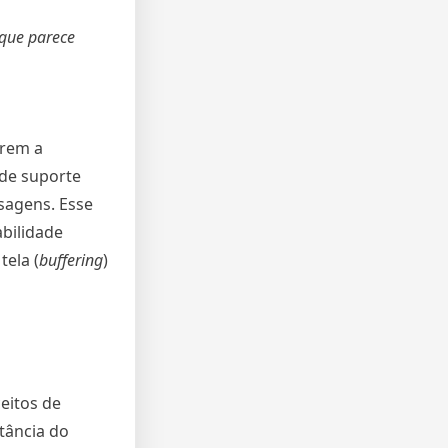
 que parece
rrem a
de suporte
sagens. Esse
abilidade
tela (
buffering
)
eitos de
stância do