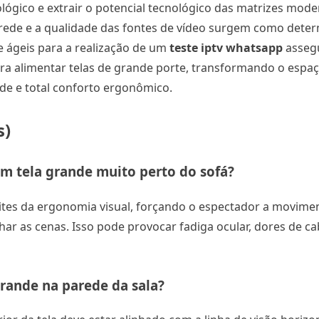
lógico e extrair o potencial tecnológico das matrizes mod
rede e a qualidade das fontes de vídeo surgem como dete
e ágeis para a realização de um
teste iptv whatsapp
assegu
ara alimentar telas de grande porte, transformando o espaç
de e total conforto ergonômico.
s)
om tela grande
muito perto do sofá?
ites da ergonomia visual, forçando o espectador a movime
r as cenas. Isso pode provocar fadiga ocular, dores de ca
 grande na parede da sala?