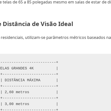
 de telas de 65 a 85 polegadas mesmo em salas de estar de 
Distância de Visão Ideal
 residenciais, utilizam-se parâmetros métricos baseados na
-------------------------+

ELAS GRANDES 4K          |

+------------------------+

| DISTÂNCIA MÁXIMA       |

+------------------------+

| 2,60 metros            |

+------------------------+

| 3,00 metros            |

+------------------------+
