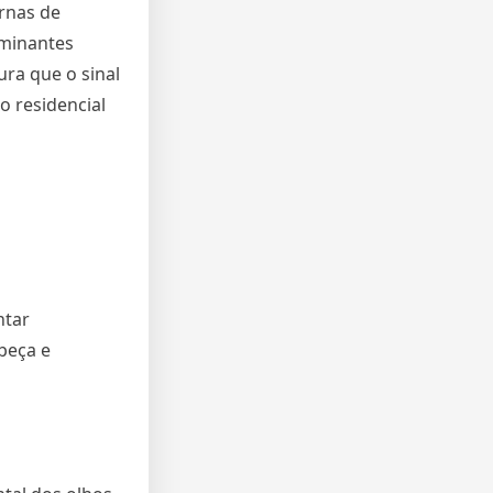
ernas de
rminantes
ra que o sinal
o residencial
ntar
beça e