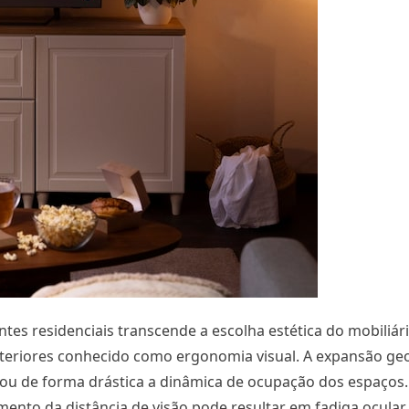
es residenciais transcende a escolha estética do mobiliári
nteriores conhecido como ergonomia visual. A expansão ge
lterou de forma drástica a dinâmica de ocupação dos espaços.
ento da distância de visão pode resultar em fadiga ocular