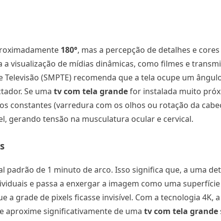
aproximadamente
180°
, mas a percepção de detalhes e cores
 a visualização de mídias dinâmicas, como filmes e transm
e Televisão (SMPTE) recomenda que a tela ocupe um ângulo
ctador. Se uma
tv com tela grande
for instalada muito próx
cos constantes (varredura com os olhos ou rotação da cabe
, gerando tensão na musculatura ocular e cervical.
s
 padrão de 1 minuto de arco. Isso significa que, a uma d
individuais e passa a enxergar a imagem como uma superfíci
ue a grade de pixels ficasse invisível. Com a tecnologia 4K,
se aproxime significativamente de uma
tv com tela grande