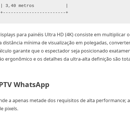
| 3,40 metros            |

splays para painéis Ultra HD (4K) consiste em multiplicar
a distância mínima de visualização em polegadas, converte
álculo garante que o espectador seja posicionado exatame
ão ergonômico e os detalhes da ultra-alta definição são to
 IPTV WhatsApp
nde a apenas metade dos requisitos de alta performance; 
e pixels.