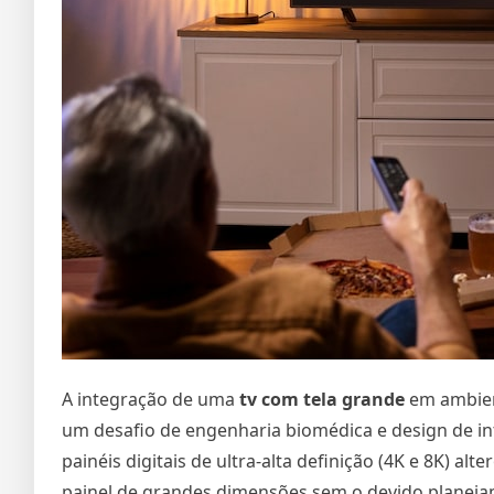
A integração de uma
tv com tela grande
em ambient
um desafio de engenharia biomédica e design de i
painéis digitais de ultra-alta definição (4K e 8K) a
painel de grandes dimensões sem o devido planejam